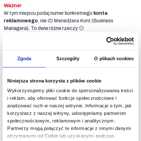
Berryboo
Ważne!
W tym miejscu podaj numer konkretnego
konta
reklamowego
, nie ID Menedżera Kont (Business
Managera). To dwie różne rzeczy 🙂
Na
3. Po skopiowaniu danych wróć do aplikacji
Berryboo
,
Google
a po kliknięciu przycisku
Dodaj nową
Integrację
,
Ads
Zgoda
Szczegóły
O plikach cookies
na wyświetlonym modalu z rozwijanego menu
Typ
Integracji
wybierz:
Google Ads API
oraz wklej skopiowany
numer konta.
Niniejsza strona korzysta z plików cookie
4. Po zapisaniu następuje przekierowanie do aplikacji
Wykorzystujemy pliki cookie do spersonalizowania treści
autoryzacyjnej
Google
, tu wybieramy adres email,
i reklam, aby oferować funkcje społecznościowe i
który ma dostęp do usługi
Google Ads
, której numer konta
analizować ruch w naszej witrynie. Informacje o tym, jak
wkleiliśmy w poprzednim kroku.
korzystasz z naszej witryny, udostępniamy partnerom
społecznościowym, reklamowym i analitycznym.
Partnerzy mogą połączyć te informacje z innymi danymi
otrzymanymi od Ciebie lub uzyskanymi podczas