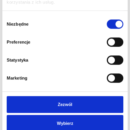
korzystania z ich usług.
Wybór
Niezbędne
zgody
Preferencje
Statystyka
5. W następnym kroku potwierdź dostęp do danych klikając
Marketing
Dalej
.
Zezwól
Wybierz