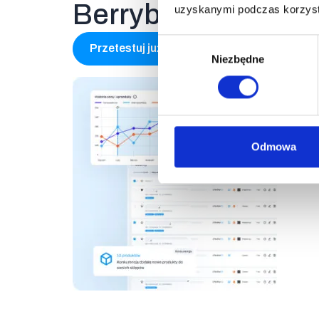
Berryboo?
uzyskanymi podczas korzysta
Wybór
Przetestuj już dziś
Niezbędne
zgody
Odmowa