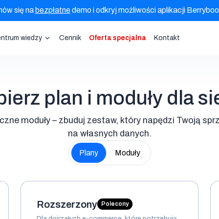
ów się na
bezpłatne
demo i odkryj możliwości aplikacji Berryboo
ntrum wiedzy
Cennik
Oferta specjalna
Kontakt
ierz plan i moduły dla si
czne moduły – zbuduj zestaw, który napędzi Twoją spr
na własnych danych.
Plany
Moduły
Rozszerzony
Polecony
Dla dojrzałych e-commerce, które potrzebują