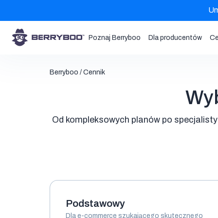
Um
Poznaj Berryboo
Dla producentów
Ce
Berryboo
/
Cennik
Cennik
Wyb
Od kompleksowych planów po specjalisty
Podstawowy
Dla e-commerce szukającego skutecznego