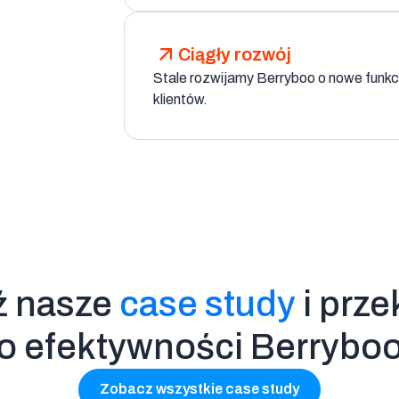
Ciągły rozwój
Stale rozwijamy Berryboo o nowe funk
klientów.
ź nasze
case study
i prze
o efektywności Berrybo
Zobacz wszystkie case study