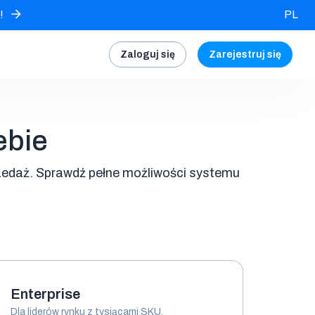
!
PL
Zaloguj się
Zarejestruj się
ebie
zedaż. Sprawdź pełne możliwości systemu
Enterprise
Dla liderów rynku z tysiącami SKU,