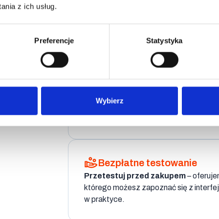
nia z ich usług.
Od 690 zł netto miesięcznie
– to uła
wyspecjalizowanej firmy analitycznej.
dopasowane do wielkości Twojego bizn
Preferencje
Statystyka
Dla każdego e-commerce
Od startupów do enterprise
– nasze
Wybierz
biznesem. Koszty wynikają z realnych
się do skali działań.
Bezpłatne testowanie
Przetestuj przed zakupem
– oferuje
którego możesz zapoznać się z interfej
w praktyce.