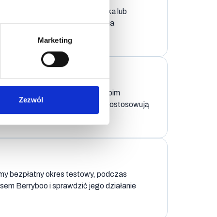
mek kosztów zatrudnienia analityka lub
 Oferujemy elastyczne rozwiązania
esu.
Marketing
 narzędzie skaluje się wraz z Twoim
Zezwól
 potrzeb Twojego e-commerce i dostosowują
my bezpłatny okres testowy, podczas
sem Berryboo i sprawdzić jego działanie