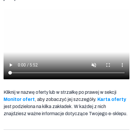
Jak
otworzyć
Kartę
oferty
Dane
podstawowe
Kliknij w nazwę oferty lub w strzałkę po prawej w sekcji
Monitor ofert
, aby zobaczyć jej szczegóły.
Karta oferty
jest podzielona na kilka zakładek. W każdej z nich
znajdziesz ważne informacje dotyczące Twojego e-sklepu.