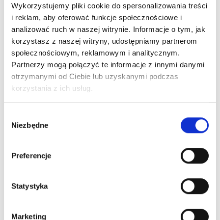
Wykorzystujemy pliki cookie do spersonalizowania treści
i reklam, aby oferować funkcje społecznościowe i
Na
Karcie oferty
, na każdej jej zakładce, możesz:
analizować ruch w naszej witrynie. Informacje o tym, jak
korzystasz z naszej witryny, udostępniamy partnerom
dodać
daną ofertę do ulubionych klikając w
gwiazdkę
społecznościowym, reklamowym i analitycznym.
(ulubione oferty będą zawsze u góry listy na
Monitorze
Partnerzy mogą połączyć te informacje z innymi danymi
ofert
, jeśli nie zotaną wykluczone przez filtrowanie
)
otrzymanymi od Ciebie lub uzyskanymi podczas
edytować
dane oferty, jeśli jest to integracja “pobierz
korzystania z ich usług.
dane z www” (po kliknięciu w ikonę ołówka otworzy się
nowy modal, w którym można zmienić lub dodać
informacje o danej ofercie)
Wybór
Niezbędne
usunąć
daną ofertę (ikona kosza na śmieci)
zgody
oznaczyć daną ofertę wybranym
tagiem
usunąć
wybrany tag (więcej o tagowaniu dowiesz się
Preferencje
z
tego artykułu
)
Strzałki
Statystyka
Marketing