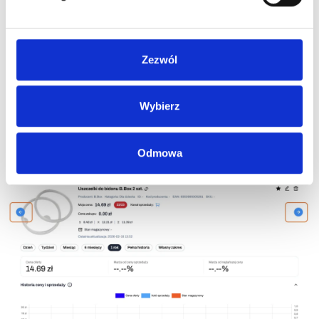
Strzałki
Zezwól
Między ofertami możesz łatwo poruszać się za pomocą
Wybierz
strzałek
znajdujących się po bokach
Karty oferty
:
zarówno w widoku wszystkich ofert, jak i po zastosowaniu
filtrów.
Odmowa