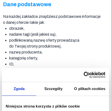
Dane podstawowe
Na każdej zakładce znajdziesz podstawowe informacje
o danej ofercie takie jak:
obrazek,
nadane tagi (jeśli jakieś są),
podlinkowaną nazwę oferty prowadząca
do Twojej strony produktowej,
nazwę producenta,
kategorię oferty,
Funkcje
ID,
Karty
kod producenta,
oferty
EAN,
SKU.
Zgoda
Szczegóły
O plikach cookies
Niniejsza strona korzysta z plików cookie
Funkcje Karty oferty