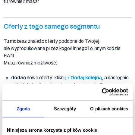
tu również masz:
Oferty z tego samego segmentu
Dodaj
kolejną
Tu możesz znaleźć oferty podobne do Twojej,
ale wyprodukowane przez kogoś innego i o innym kodzie
EAN.
Masz również możliwość:
Usuń
dodać
nowe oferty: kliknij
+ Dodaj kolejną
, a następnie
wklej link do oferty innego producenta – to Ty wiesz
najlepiej, kogo uważasz za konkurencyjnego producenta
i które oferty warto tu dodać lub zostawić (spośród tych
Filtruj
sugerowanych przez
Berryboo
)
Zgoda
Szczegóły
O plikach cookies
oferty
usunąć
oferty, które nie są według Ciebie właściwym
dopasowaniem z segmentu – użyj ikonki kosza przy
Niniejsza strona korzysta z plików cookie