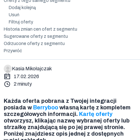
Oferty z tego samego segmentu
Dodaj kolejną
Usuń
Filtruj oferty
Historia zmian cen ofert z segmentu
Sugerowane oferty z segmentu
Odrzucone oferty z segmentu
Przywróć
Kasia Mikołajczak
17.02.2026
2 minuty
Każda oferta pobrana z Twojej integracji
Oferty
posiada w
Berryboo
własną kartę z kompletem
z
szczegółowych informacji.
Kartę oferty
segmentu
otworzysz, klikając nazwę wybranej oferty lub
strzałkę znajdującą się po jej prawej stronie.
Poniżej znajdziesz opis jednej z dostępnych