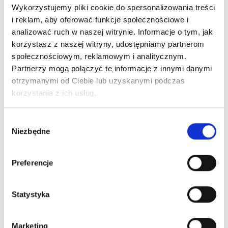
niechcianej ofercie
Wykorzystujemy pliki cookie do spersonalizowania treści
i reklam, aby oferować funkcje społecznościowe i
filtrować
oferty: kliknij
Filtruj oferty
, a następnie
analizować ruch w naszej witrynie. Informacje o tym, jak
wybierz źródła zgodnie ze swoimi potrzebami; dzięki
korzystasz z naszej witryny, udostępniamy partnerom
temu możesz skupić się na wybranym segmencie
społecznościowym, reklamowym i analitycznym.
konkurencji
Partnerzy mogą połączyć te informacje z innymi danymi
Historia
otrzymanymi od Ciebie lub uzyskanymi podczas
zmian
korzystania z ich usług.
cen
ofert
z
Wybór
Niezbędne
segmentu
zgody
Preferencje
Historia zmian cen ofert z segmentu
Statystyka
Tu dajemy Ci możliwość
przeanalizowania
zmian cen
w wybranym zakresie czasu oraz konkurentów/producentów.
Marketing