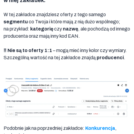
w niej zakładek
.
W tej zakładce znajdziesz oferty z tego samego
segmentu
co Twoja i które mają z nią dużo wspólnego;
na przykład:
kategorię
czy
nazwę
, ale pochodzą od innego
producenta oraz mają inny kod EAN.
‼️ Nie są to oferty 1:1
– mogą mieć inny kolor czy wymiary.
Szczególną wartość na tej zakładce znajdą
producenci
.
Oferty
z
tego
samego
Podobnie jak na poprzedniej zakładce:
Konkurencja
,
segmentu