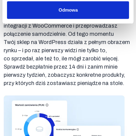
Po założeniu konta zespół Berryboo przygotowuje
środowisko i konfiguruje boty monitorujące
Odmowa
wybranych konkurentów. Otrzymujesz instrukcję
integracji z WooCommerce i przeprowadzasz
połączenie samodzielnie. Od tego momentu
Twój sklep na WordPress działa z pełnym obrazem
rynku – i po raz pierwszy widzi nie tylko to,
co sprzedał, ale też to, ile mógł zarobić więcej.
Sprawdź bezpłatnie przez 14 dni i zanim minie
pierwszy tydzień, zobaczysz konkretne produkty,
przy których dziś zostawiasz pieniądze na stole.