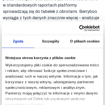
w standardowych raportach platformy
sprowadzają się do tabelek z obrotami. Berryboo
wyciąga z tych danych znacznie więcej – analizuje
wzorce zakupowe dla każdego produktu i wskazuje,
które artykuły są triggerami zakupowymi
przyciągającymi klientów do sklepu, z jakimi
Zgoda
Szczegóły
O plikach cookies
produktami dany indeks najczęściej ląduje w jednym
koszyku oraz w jakich godzinach i dniach sprzedaż
konkretnego produktu jest najwyższa. To gotowe
Niniejsza strona korzysta z plików cookie
wskazówki do budowania zestawów, ustawiania
Wykorzystujemy pliki cookie do spersonalizowania treści
automatycznych rekomendacji w WooCommerce
i reklam, aby oferować funkcje społecznościowe i
i planowania kampanii emailowych dokładnie wtedy,
analizować ruch w naszej witrynie. Informacje o tym, jak
gdy Twoi klienci są najbardziej skłonni do zakupu.
korzystasz z naszej witryny, udostępniamy partnerom
społecznościowym, reklamowym i analitycznym.
Partnerzy mogą połączyć te informacje z innymi danymi
otrzymanymi od Ciebie lub uzyskanymi podczas
korzystania z ich usług.