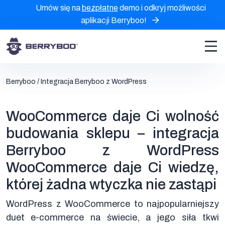
Umów się na
bezpłatne
demo i odkryj możliwości
aplikacji Berryboo!
Berryboo
/
Integracja Berryboo z WordPress
Integracja Berryboo z WordPr
WooCommerce daje Ci wolność
budowania sklepu – integracja
Berryboo z WordPress
WooCommerce daje Ci wiedzę,
której żadna wtyczka nie zastąpi
WordPress z WooCommerce to najpopularniejszy
duet e-commerce na świecie, a jego siła tkwi